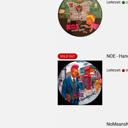
Lieferzeit:
c
NOE - Han
SOLD OUT
Lieferzeit:
de
NoMeansN