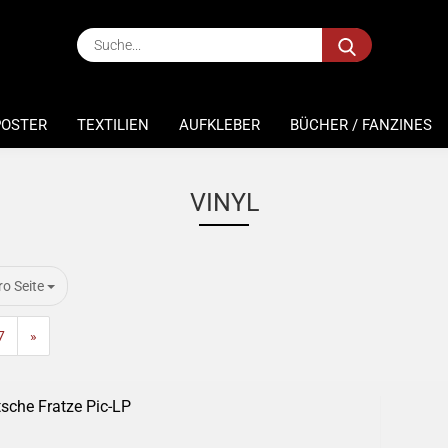
Suche...
POSTER
TEXTILIEN
AUFKLEBER
BÜCHER / FANZINES
VINYL
 Seite
ro Seite
7
»
sche Fratze Pic-LP