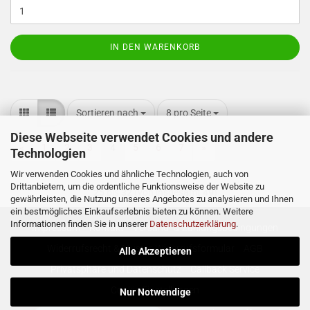
IN DEN WARENKORB
Sortieren nach
pro Seite
Sortieren nach
8 pro Seite
Diese Webseite verwendet Cookies und andere
«
1
2
3
4
5
6
7
»
Technologien
Wir verwenden Cookies und ähnliche Technologien, auch von
Drittanbietern, um die ordentliche Funktionsweise der Website zu
25
bis
32
(von insgesamt
49
)
gewährleisten, die Nutzung unseres Angebotes zu analysieren und Ihnen
ein bestmögliches Einkaufserlebnis bieten zu können. Weitere
Informationen finden Sie in unserer
Datenschutzerklärung
.
Impressum
Kontakt
Versand- & Zahlungsbedingungen
Widerrufsrecht & Muster-Widerrufsformular
AGB
Alle Akzeptieren
Privatsphäre und Datenschutz
Callback Service
Cookie Einstellungen
Nur Notwendige