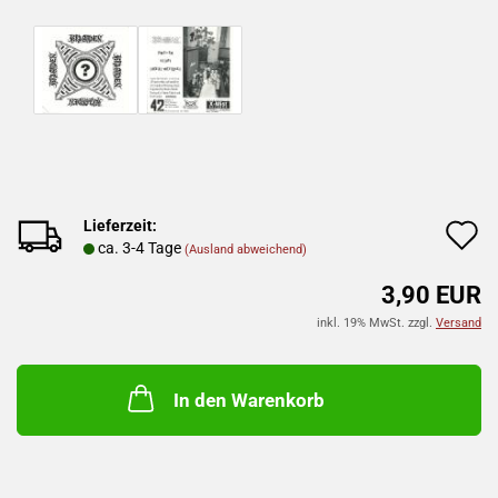
Lieferzeit:
A
ca. 3-4 Tage
(Ausland abweichend)
d
3,90 EUR
M
inkl. 19% MwSt. zzgl.
Versand
In den Warenkorb