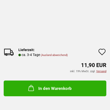
Lieferzeit:
A
ca. 3-4 Tage
(Ausland abweichend)
d
11,90 EUR
M
inkl. 19% MwSt. zzgl.
Versand
In den Warenkorb