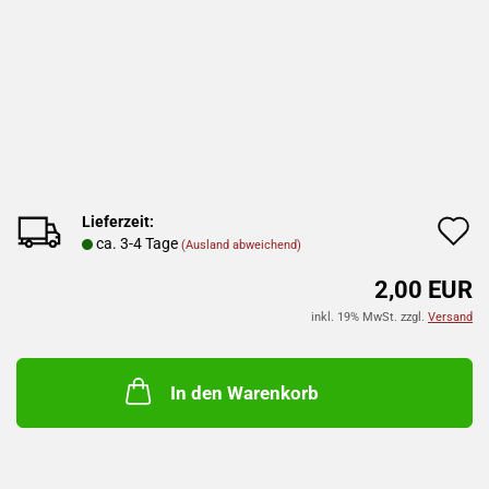
Lieferzeit:
A
ca. 3-4 Tage
(Ausland abweichend)
d
2,00 EUR
M
inkl. 19% MwSt. zzgl.
Versand
In den Warenkorb