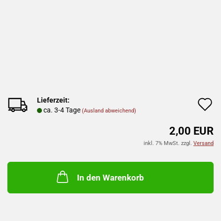
Lieferzeit:
A
ca. 3-4 Tage
(Ausland abweichend)
d
2,00 EUR
M
inkl. 7% MwSt. zzgl.
Versand
In den Warenkorb